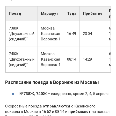
В
Поезд
Маршрут
Туда
Прибытие
пут
738Ж
Москва
6 ч.
"Двухэтажный
Казанская
16:49
23:04
14
(сидячий)"
Воронеж-1
мин
740Ж
Москва
6 ч.
"Двухэтажный
Казанская
08:14
14:29
14
(сидячий)"
Воронеж-1
мин
Расписание поезда в Воронеж из Москвы
№738Ж, 740Ж
– ежедневно, кроме 2, 4, 5 апреля.
Скоростные поезда
отправляются
с Казанского
вокзала в Москве в 16:52 и 08:14 и
прибывают
на вокзал