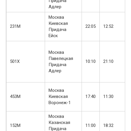
Придача
Адлер
Москва
Киевская
231М
22:05
12:52
Придача
Ейск
Москва
Павелецкая
501Х
10:10
21:10
Придача
Адлер
Москва
453М
Киевская
17:40
11:30
Воронеж-1
Москва
Казанская
152М
11:00
18:32
Придача