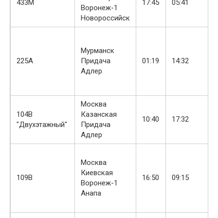
433М
17:45
05:41
Воронеж-1
Новороссийск
Мурманск
225А
Придача
01:19
14:32
Адлер
Москва
104В
Казанская
10:40
17:32
"Двухэтажный"
Придача
Адлер
Москва
Киевская
109В
16:50
09:15
Воронеж-1
Анапа