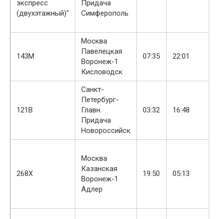
экспресс
Придача
(двухэтажный)"
Симферополь
Москва
Павелецкая
143М
07:35
22:01
Воронеж-1
Кисловодск
Санкт-
Петербург-
121В
Главн.
03:32
16:48
Придача
Новороссийск
Москва
Казанская
268Х
19:50
05:13
Воронеж-1
Адлер