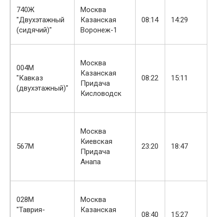
740Ж
Москва
"Двухэтажный
Казанская
08:14
14:29
(сидячий)"
Воронеж-1
Москва
004М
Казанская
"Кавказ
08:22
15:11
Придача
(двухэтажный)"
Кисловодск
Москва
Киевская
567М
23:20
18:47
Придача
Анапа
028М
Москва
"Таврия-
Казанская
08:40
15:27