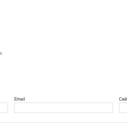
л
Email
Сай