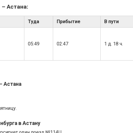
 – Астана:
Туда
Прибытие
В пути
05:49
02:47
1 д. 18 ч.
– Астана
ятницу.
нбурга в Астану
урсирует один поезд №114Ц.