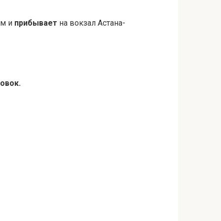
км и
прибывает
на вокзал Астана-
овок.