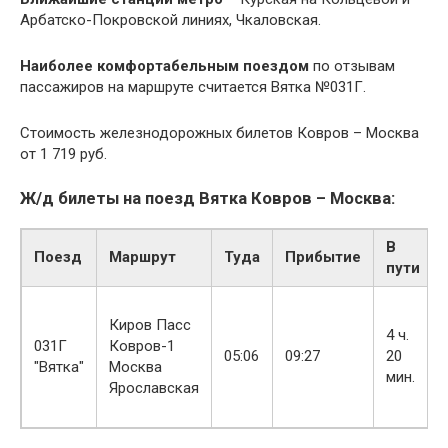
Арбатско-Покровской линиях, Чкаловская.
Наиболее
комфортабельным
поездом
по отзывам
пассажиров на маршруте считается Вятка №031Г.
Стоимость железнодорожных билетов Ковров – Москва
от 1 719 руб.
Ж/д билеты на поезд Вятка Ковров – Москва:
В
Поезд
Маршрут
Туда
Прибытие
пути
Киров Пасс
4 ч.
031Г
Ковров-1
05:06
09:27
20
"Вятка"
Москва
мин.
Ярославская