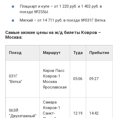
Плацкарт и купе – от 1 220 руб. и 1 402 руб. в
поезде №255Ы.
Мягкий – от 14 711 руб. в поезде №031Г Вятка.
Самые низкие цены на ж/д билеты Ковров –
Москва:
Поезд
Маршрут
Туда
Прибытие
Киров Пасс
4
031Г
Ковров-1
05:06
09:27
2
"Вятка"
Москва
м
Ярославская
Самара
Ковров-1
2
063Й
Санкт-
12:19
14:42
2
"Двухэтажный"